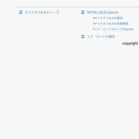
テイクオフみさわトップ
NPO法人設立のあゆみ
テイクオフみさわ案内
テイクオフみさわ実施事業
ミス・ビードルカップのあゆみ
ミス・ビードル物語
copyright